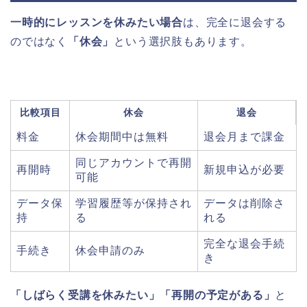
一時的にレッスンを休みたい場合
は、完全に退会する
のではなく
「休会」
という選択肢もあります。
比較項目
休会
退会
料金
休会期間中は無料
退会月まで課金
同じアカウントで再開
再開時
新規申込が必要
可能
データ保
学習履歴等が保持され
データは削除さ
持
る
れる
完全な退会手続
手続き
休会申請のみ
き
「しばらく受講を休みたい」「再開の予定がある」
と