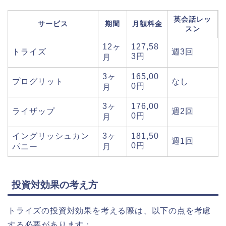
英会話レッ
サービス
期間
月額料金
スン
12ヶ
127,58
トライズ
週3回
3円
月
3ヶ
165,00
プログリット
なし
0円
月
3ヶ
176,00
ライザップ
週2回
0円
月
イングリッシュカン
3ヶ
181,50
週1回
0円
パニー
月
投資対効果の考え方
トライズの投資対効果を考える際は、以下の点を考慮
する必要があります：