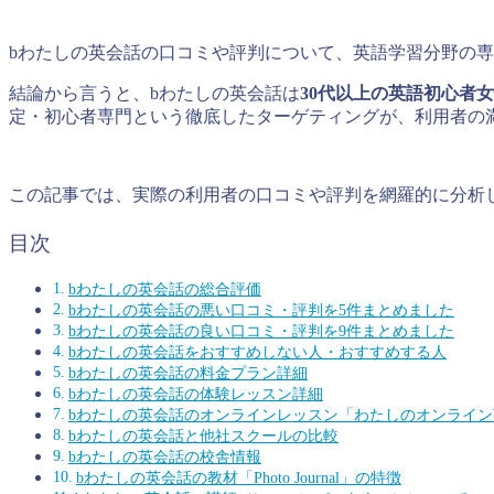
bわたしの英会話の口コミや評判について、英語学習分野の
結論から言うと、bわたしの英会話は
30代以上の英語初心者
定・初心者専門という徹底したターゲティングが、利用者の
この記事では、実際の利用者の口コミや評判を網羅的に分析
目次
bわたしの英会話の総合評価
bわたしの英会話の悪い口コミ・評判を5件まとめました
bわたしの英会話の良い口コミ・評判を9件まとめました
bわたしの英会話をおすすめしない人・おすすめする人
bわたしの英会話の料金プラン詳細
bわたしの英会話の体験レッスン詳細
bわたしの英会話のオンラインレッスン「わたしのオンライン
bわたしの英会話と他社スクールの比較
bわたしの英会話の校舎情報
bわたしの英会話の教材「Photo Journal」の特徴