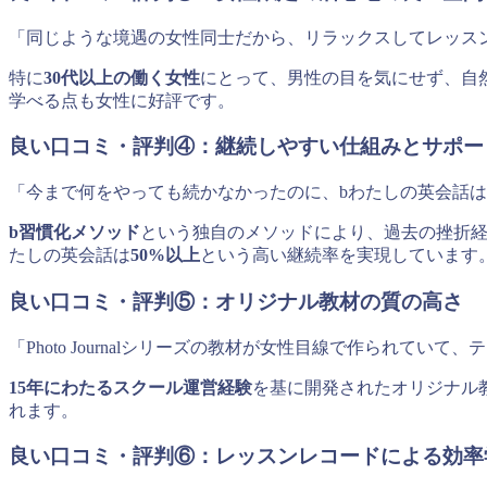
「同じような境遇の女性同士だから、リラックスしてレッス
特に
30代以上の働く女性
にとって、男性の目を気にせず、自
学べる点も女性に好評です。
良い口コミ・評判④：継続しやすい仕組みとサポー
「今まで何をやっても続かなかったのに、bわたしの英会話
b習慣化メソッド
という独自のメソッドにより、過去の挫折経
たしの英会話は
50%以上
という高い継続率を実現しています
良い口コミ・評判⑤：オリジナル教材の質の高さ
「Photo Journalシリーズの教材が女性目線で作られて
15年にわたるスクール運営経験
を基に開発されたオリジナル
れます。
良い口コミ・評判⑥：レッスンレコードによる効率