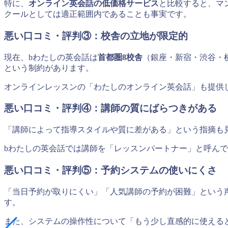
特に、
オンライン英会話の低価格サービス
と比較すると、マ
クールとしては適正範囲内であることも事実です。
悪い口コミ・評判③：校舎の立地が限定的
現在、bわたしの英会話は
首都圏8校舎
（銀座・新宿・渋谷・
という制約があります。
オンラインレッスンの「わたしのオンライン英会話」も提供
悪い口コミ・評判④：講師の質にばらつきがある
「講師によって指導スタイルや質に差がある」という指摘も
bわたしの英会話では講師を「レッスンパートナー」と呼ん
悪い口コミ・評判⑤：予約システムの使いにくさ
「当日予約が取りにくい」「人気講師の予約が困難」という
す。
また、システムの操作性について「もう少し直感的に使える