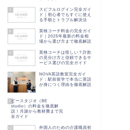
スピフルログイン完全ガイ
7
ド｜初心者でもすぐに使え
る手順とトラブル解決法
英検コーチ料金の完全ガイ
8
ド｜2025年最新の料金相
場から選び方まで徹底解説
英検コーチは怪しい？詐欺
9
の見分け方と信頼できるサ
ービス選びの完全ガイド
NOVA英語教室完全ガイ
10
ド：駅前留学で本当に英語
が身につく理由を徹底解説
ビースタジオ（BE
11
studio）の料金を徹底解
説！月謝から教材費まで完
全ガイド
外国人のための介護職員初
12