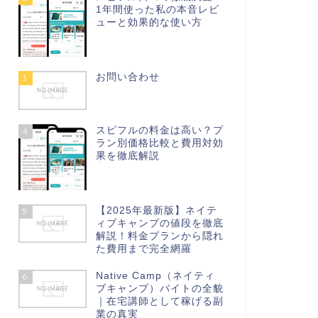
1年間使った私の本音レビ
ューと効果的な使い方
お問い合わせ
3
スピフルの料金は高い？プ
4
ラン別価格比較と費用対効
果を徹底解説
【2025年最新版】ネイテ
5
ィブキャンプの値段を徹底
解説！料金プランから隠れ
た費用まで完全網羅
Native Camp（ネイティ
6
ブキャンプ）バイトの全貌
｜在宅講師として稼げる副
業の真実