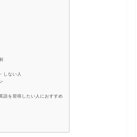
判
判
制
・しない人
ン
で英語を習得したい人におすすめ