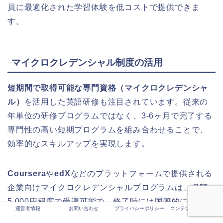
員に最適化された学習体験を低コストで提供できま
す。
マイクロクレデンシャル制度の活用
短期間で取得可能な専門資格（マイクロクレデンシャ
ル）
を活用した英語研修も注目されています。従来の
年単位の研修プログラムではなく、3-6ヶ月で完了する
専門性の高い短期プログラムを組み合わせることで、
効率的なスキルアップを実現します。
Coursera
や
edX
などのプラットフォームで提供される
企業向けマイクロクレデンシャルプログラムは、月額
5,000円程度で受講可能で、修了時には国際的に認知さ
運営者情報
お問い合わせ
プライバシーポリシー
コンテンツ制作ポリシ
れた証明書が発行されます。これらの資格取得を研修
ー