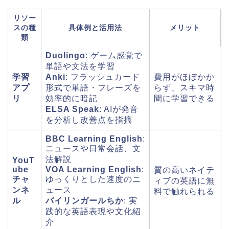
リソー
スの種
具体例と活用法
メリット
類
Duolingo
: ゲーム感覚で
単語や文法を学習
学習
Anki
: フラッシュカード
費用がほぼかか
アプ
形式で単語・フレーズを
らず、スキマ時
リ
効率的に暗記
間に学習できる
ELSA Speak
: AIが発音
を分析し改善点を指摘
BBC Learning English
:
ニュースや日常会話、文
法解説
YouT
ube
VOA Learning English
:
質の高いネイテ
チャ
ゆっくりとした速度のニ
ィブの英語に無
ンネ
ュース
料で触れられる
ル
バイリンガールちか
: 実
践的な英語表現や文化紹
介