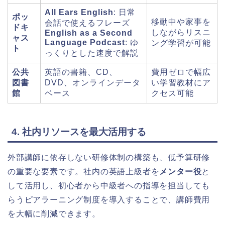
All Ears English
: 日常
ポッ
移動中や家事を
会話で使えるフレーズ
ドキ
しながらリスニ
English as a Second
ャス
Language Podcast
: ゆ
ング学習が可能
ト
っくりとした速度で解説
公共
英語の書籍、CD、
費用ゼロで幅広
図書
DVD、オンラインデータ
い学習教材にア
館
ベース
クセス可能
4. 社内リソースを最大活用する
外部講師に依存しない研修体制の構築も、低予算研修
の重要な要素です。社内の英語上級者を
メンター役
と
して活用し、初心者から中級者への指導を担当しても
らうピアラーニング制度を導入することで、講師費用
を大幅に削減できます。