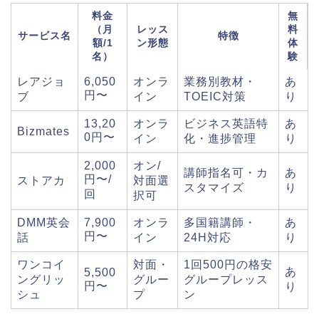
料金
無
（月
レッス
料
サービス名
特徴
額/1
ン形態
体
名）
験
レアジョ
6,050
オンラ
業務別教材・
あ
円〜
ブ
イン
TOEIC対策
り
13,20
オンラ
ビジネス英語特
あ
Bizmates
0円〜
イン
化・進捗管理
り
2,000
オン/
講師指名可・カ
あ
円〜/
ストアカ
対面選
スタマイズ
り
回
択可
DMM英会
7,900
オンラ
多国籍講師・
あ
円〜
話
イン
24H対応
り
ワンコイ
対面・
1回500円の格安
あ
5,500
ングリッ
グルー
グループレッス
円〜
り
シュ
プ
ン