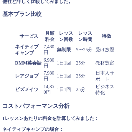
他社と詳しく比較してみました。
基本プラン比較
月額
レッス
レッス
サービス
特徴
料金
ン回数
ン時間
ネイティブ
7,480
無制限
5〜25分
受け放題
円
キャンプ
6,980
DMM英会話
1日1回
25分
教材豊富
円
7,980
日本人サ
レアジョブ
1日1回
25分
円
ポート
14,85
ビジネス
ビズメイツ
1日1回
25分
0円
特化
コストパフォーマンス分析
1レッスンあたりの料金を計算してみました：
ネイティブキャンプの場合：