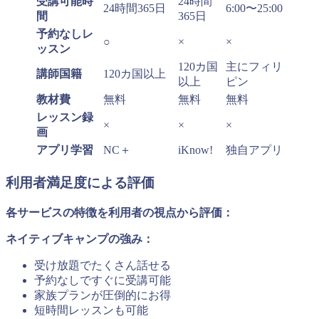
受講可能時
24時間
24時間365日
6:00〜25:00
間
365日
予約なしレ
○
×
×
ッスン
120カ国
主にフィリ
講師国籍
120カ国以上
以上
ピン
教材費
無料
無料
無料
レッスン録
×
×
×
画
アプリ学習
NC＋
iKnow!
独自アプリ
利用者満足度による評価
各サービスの特徴を利用者の視点から評価：
ネイティブキャンプの強み：
受け放題でたくさん話せる
予約なしですぐに受講可能
家族プランが圧倒的にお得
短時間レッスンも可能