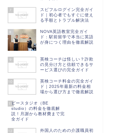
スピフルログイン完全ガイ
7
ド｜初心者でもすぐに使え
る手順とトラブル解決法
NOVA英語教室完全ガイ
8
ド：駅前留学で本当に英語
が身につく理由を徹底解説
英検コーチは怪しい？詐欺
9
の見分け方と信頼できるサ
ービス選びの完全ガイド
英検コーチ料金の完全ガイ
10
ド｜2025年最新の料金相
場から選び方まで徹底解説
ビースタジオ（BE
11
studio）の料金を徹底解
説！月謝から教材費まで完
全ガイド
外国人のための介護職員初
12