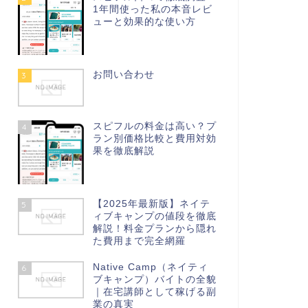
1年間使った私の本音レビ
ューと効果的な使い方
お問い合わせ
3
スピフルの料金は高い？プ
4
ラン別価格比較と費用対効
果を徹底解説
【2025年最新版】ネイテ
5
ィブキャンプの値段を徹底
解説！料金プランから隠れ
た費用まで完全網羅
Native Camp（ネイティ
6
ブキャンプ）バイトの全貌
｜在宅講師として稼げる副
業の真実