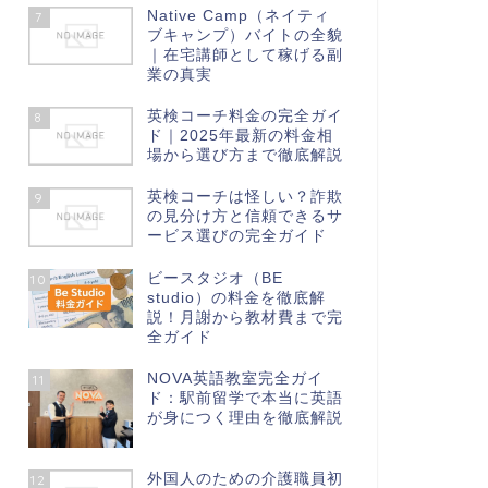
Native Camp（ネイティ
7
ブキャンプ）バイトの全貌
｜在宅講師として稼げる副
業の真実
英検コーチ料金の完全ガイ
8
ド｜2025年最新の料金相
場から選び方まで徹底解説
英検コーチは怪しい？詐欺
9
の見分け方と信頼できるサ
ービス選びの完全ガイド
ビースタジオ（BE
10
studio）の料金を徹底解
説！月謝から教材費まで完
全ガイド
NOVA英語教室完全ガイ
11
ド：駅前留学で本当に英語
が身につく理由を徹底解説
外国人のための介護職員初
12