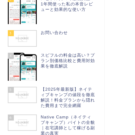
1年間使った私の本音レビ
ューと効果的な使い方
お問い合わせ
3
スピフルの料金は高い？プ
4
ラン別価格比較と費用対効
果を徹底解説
【2025年最新版】ネイテ
5
ィブキャンプの値段を徹底
解説！料金プランから隠れ
た費用まで完全網羅
Native Camp（ネイティ
6
ブキャンプ）バイトの全貌
｜在宅講師として稼げる副
業の真実