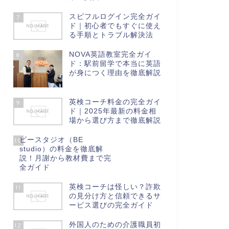
スピフルログイン完全ガイ
7
ド｜初心者でもすぐに使え
る手順とトラブル解決法
NOVA英語教室完全ガイ
8
ド：駅前留学で本当に英語
が身につく理由を徹底解説
英検コーチ料金の完全ガイ
9
ド｜2025年最新の料金相
場から選び方まで徹底解説
ビースタジオ（BE
10
studio）の料金を徹底解
説！月謝から教材費まで完
全ガイド
英検コーチは怪しい？詐欺
11
の見分け方と信頼できるサ
ービス選びの完全ガイド
外国人のための介護職員初
12