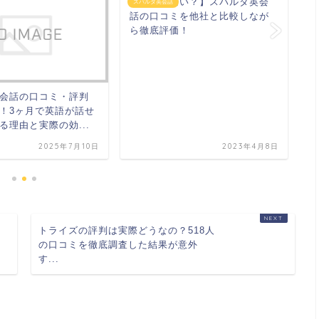
【評判やばい？】スパルタ英会
スパルタ英会話
ス
話の口コミを他社と比較しなが
ら徹底評価！
会話の口コミ・評判
ス
！3ヶ月で英語が話せ
話
る理由と実際の効...
見
2025年7月10日
2023年4月8日
トライズの評判は実際どうなの？518人
の口コミを徹底調査した結果が意外
す...