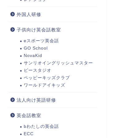
パルタ英会話
スパルタ英会話
外国人研修
子供向け英会話教室
eスポーツ英会話
パルタ英会話がマツコ会議で
スパルタ英会話の口コミ・評判
題に！放送内容と口コミから
を徹底解説！3ヶ月で英語が話せ
GO School
えた真実
るようになる理由と実際の効...
NovaKid
サンリオイングリッシュマスター
2025年7月10日
2025年7月10
ビースタジオ
ペッピーキッズクラブ
ワールドアイキッズ
法人向け英語研修
英会話教室
bわたしの英会話
ECC