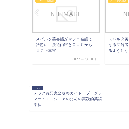
パルタ英会
スパルタ英会話
スパルタ英会話
比較しなが
スパルタ英会話がマツコ会議で
スパルタ英
話題に！放送内容と口コミから
を徹底解説
見えた真実
るようにな
2023年4月8日
2025年7月10日
テック英語完全攻略ガイド：プログラ
マー・エンジニアのための実践的英語
学習...