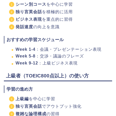
シーン別コース
を中心に学習
独り言英会話
を積極的に活用
ビジネス表現
を重点的に習得
発話速度
の向上を意識
おすすめの学習スケジュール
Week 1-4
：会議・プレゼンテーション表現
Week 5-8
：交渉・議論のフレーズ
Week 9-12
：上級ビジネス表現
上級者（TOEIC800点以上）の使い方
学習の進め方
上級編
を中心に学習
独り言英会話
でアウトプット強化
複雑な論理構成
の習得