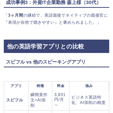
成功事例3：外資IT企業勤務 森上様（30代）
「
3ヶ月間
の継続で、英語面接でネイティブの面接官に
『表現が自然で聴きやすい』と褒められました。」
他の英語学習アプリとの比較
スピフル vs 他のスピーキングアプリ
アプリ
特徴
料金
強み
瞬間英作
3,831
ビジネス英語特
円/月
スピフル
文+AI添
化、AI添削の精度
～
削