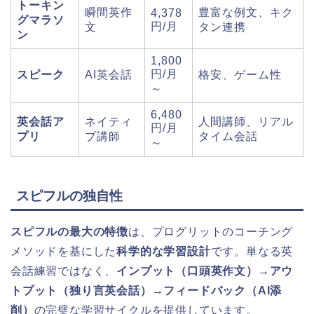
トーキン
瞬間英作
豊富な例文、キク
4,378
グマラソ
円/月
文
タン連携
ン
1,800
円/月
スピーク
AI英会話
格安、ゲーム性
～
6,480
英会話ア
ネイティ
人間講師、リアル
円/月
プリ
ブ講師
タイム会話
～
スピフルの独自性
スピフルの最大の特徴
は、プログリットのコーチング
メソッドを基にした
科学的な学習設計
です。単なる英
会話練習ではなく、
インプット（口頭英作文）→アウ
トプット（独り言英会話）→フィードバック（AI添
削）
の完璧な学習サイクルを提供しています。