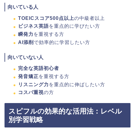
向いている人
TOEICスコア500点以上
の中級者以上
ビジネス英語
を重点的に学びたい方
瞬発力
を重視する方
AI添削
で効率的に学習したい方
向いていない人
完全な英語初心者
発音矯正
を重視する方
リスニング力
を重点的に伸ばしたい方
コスパ重視
の方
スピフルの効果的な活用法：レベル
別学習戦略