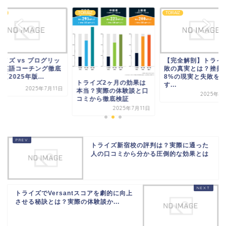
AIZ
TORAIZ
TORAIZ
【完全解剖】トライズ失
トライズ vs プログ
敗の真実とは？挫折率
ト：英語コーチング
8%の現実と失敗を回避
比較【2025年版...
ライズ2ヶ月の効果は
す...
2025年7
当？実際の体験談と口
2025年7月11日
ミから徹底検証
2025年7月11日
トライズ新宿校の評判は？実際に通った
人の口コミから分かる圧倒的な効果とは
トライズでVersantスコアを劇的に向上
させる秘訣とは？実際の体験談か...