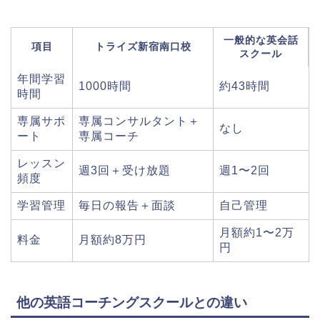
一般的な英会話
項目
トライズ新宿南口校
スクール
年間学習
1000時間
約43時間
時間
専属サポ
専属コンサルタント＋
なし
ート
専属コーチ
レッスン
週3回＋受け放題
週1〜2回
頻度
学習管理
毎日の報告＋面談
自己管理
月額約1〜2万
料金
月額約8万円
円
他の英語コーチングスクールとの違い