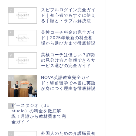
スピフルログイン完全ガイ
7
ド｜初心者でもすぐに使え
る手順とトラブル解決法
英検コーチ料金の完全ガイ
8
ド｜2025年最新の料金相
場から選び方まで徹底解説
英検コーチは怪しい？詐欺
9
の見分け方と信頼できるサ
ービス選びの完全ガイド
NOVA英語教室完全ガイ
10
ド：駅前留学で本当に英語
が身につく理由を徹底解説
ビースタジオ（BE
11
studio）の料金を徹底解
説！月謝から教材費まで完
全ガイド
外国人のための介護職員初
12