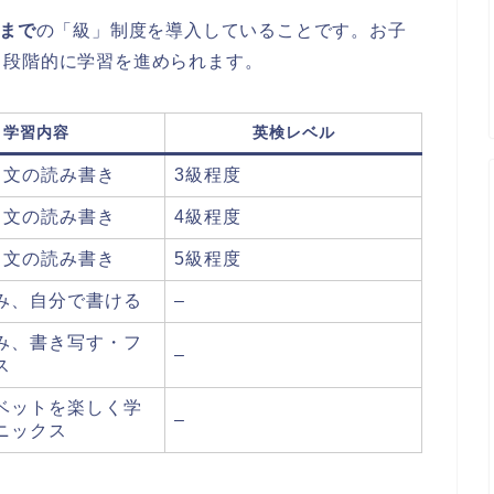
級まで
の「級」制度を導入していることです。お子
く段階的に学習を進められます。
学習内容
英検レベル
・文の読み書き
3級程度
・文の読み書き
4級程度
・文の読み書き
5級程度
み、自分で書ける
–
み、書き写す・フ
–
ス
ベットを楽しく学
–
ニックス