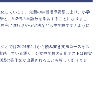
難化しています。最新の学習指導要領により、
小学
0語
と、約2倍の単語数を学習することになりまし
現在完了進行形や仮定法なども中学校で学ぶように
オでは2024年4月から
読み書き文法コース
をス
多くが実感している通り、公立中学校の定期テストは確実
40語の英作文が出題されることも珍しくありませ