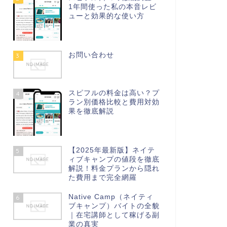
1年間使った私の本音レビ
ューと効果的な使い方
お問い合わせ
3
スピフルの料金は高い？プ
4
ラン別価格比較と費用対効
果を徹底解説
【2025年最新版】ネイテ
5
ィブキャンプの値段を徹底
解説！料金プランから隠れ
た費用まで完全網羅
Native Camp（ネイティ
6
ブキャンプ）バイトの全貌
｜在宅講師として稼げる副
業の真実