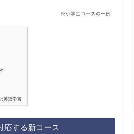
性
の英語学習
対応する新コース