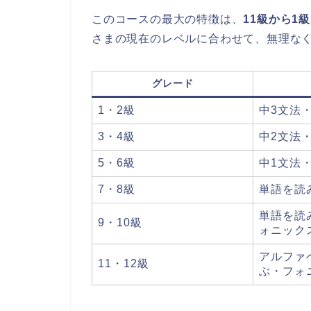
このコースの最大の特徴は、
11級から1
さまの現在のレベルに合わせて、無理な
グレード
1・2級
中3文法
3・4級
中2文法
5・6級
中1文法
7・8級
単語を読
単語を読
9・10級
ォニック
アルファ
11・12級
ぶ・フォ