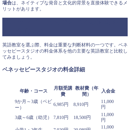
場合
は、ネイティブな発音と文化的背景を直接体験できるメ
リットがあります。
ベネッセビースタジオの料金体系を他
社と徹底比較
英語教室を選ぶ際、料金は重要な判断材料の一つです。ベネ
ッセビースタジオの料金体系を他の主要な英語教室と比較し
てみましょう。
ベネッセビースタジオの料金詳細
月額受講
教材費（年
年齢・コース
入会金
費
間）
9か月～3歳（ベビ
11,000
6,985円
8,910円
円
ー）
11,000
3歳～6歳（幼児）
7,810円
18,500円
円
11,000
小学1・2年生
7,920円
20,980円