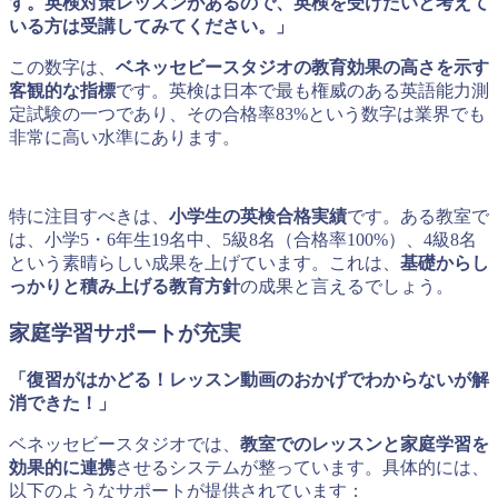
す。英検対策レッスンがあるので、英検を受けたいと考えて
いる方は受講してみてください。」
この数字は、
ベネッセビースタジオの教育効果の高さを示す
客観的な指標
です。英検は日本で最も権威のある英語能力測
定試験の一つであり、その合格率83%という数字は業界でも
非常に高い水準にあります。
特に注目すべきは、
小学生の英検合格実績
です。ある教室で
は、小学5・6年生19名中、5級8名（合格率100%）、4級8名
という素晴らしい成果を上げています。これは、
基礎からし
っかりと積み上げる教育方針
の成果と言えるでしょう。
家庭学習サポートが充実
「復習がはかどる！レッスン動画のおかげでわからないが解
消できた！」
ベネッセビースタジオでは、
教室でのレッスンと家庭学習を
効果的に連携
させるシステムが整っています。具体的には、
以下のようなサポートが提供されています：