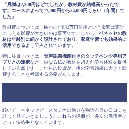
「月謝は7,300円ほどでしたが、教材費が結構高かったで
す。コースによって17,000円から24,000円くらい（年間）で
した」
教材費については、確かに年間2万円前後という金額は家計
に与える影響が大きいのは事実です。しかし、
ベネッセの教
材は年齢別に細かく設計されており、家庭学習でも効果的に
活用できる
よう工夫されています。
特に注目すべきは、
音声認識機能付きのタッチペン
や
専用ア
プリとの連携
など、単なる紙の教材を超えた学習体験を提供
している点です。これらの投資が、後の学習効果に大きく影
響することを考慮する必要があります。
ベネッセビースタジオの良い口コミ・
評判を詳しく解説
続いて、ベネッセビースタジオの魅力を物語る良い口コミを
詳しく見ていきましょう。これらの評価が、多くの保護者に
とって決め手となっています。