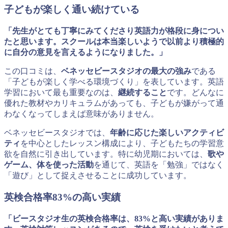
子どもが楽しく通い続けている
「先生がとても丁寧にみてくださり英語力が格段に身につい
たと思います。スクールは本当楽しいようで以前より積極的
に自分の意見を言えるようになりました。」
この口コミは、
ベネッセビースタジオの最大の強み
である
「子どもが楽しく学べる環境づくり」を表しています。英語
学習において最も重要なのは、
継続すること
です。どんなに
優れた教材やカリキュラムがあっても、子どもが嫌がって通
わなくなってしまえば意味がありません。
ベネッセビースタジオでは、
年齢に応じた楽しいアクティビ
ティ
を中心としたレッスン構成により、子どもたちの学習意
欲を自然に引き出しています。特に幼児期においては、
歌や
ゲーム、体を使った活動
を通じて、英語を「勉強」ではなく
「遊び」として捉えさせることに成功しています。
英検合格率83%の高い実績
「ビースタジオ生の英検合格率は、83%と高い実績がありま