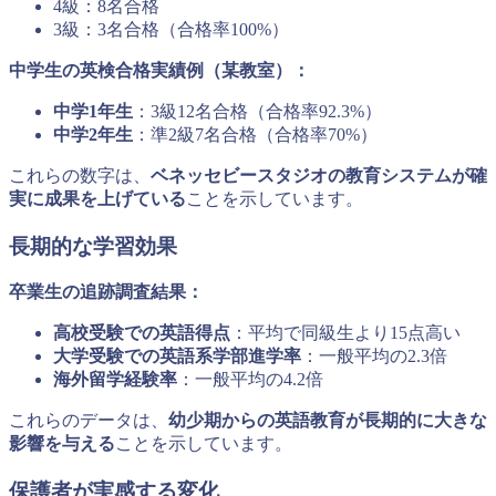
4級：8名合格
3級：3名合格（合格率100%）
中学生の英検合格実績例（某教室）：
中学1年生
：3級12名合格（合格率92.3%）
中学2年生
：準2級7名合格（合格率70%）
これらの数字は、
ベネッセビースタジオの教育システムが確
実に成果を上げている
ことを示しています。
長期的な学習効果
卒業生の追跡調査結果：
高校受験での英語得点
：平均で同級生より15点高い
大学受験での英語系学部進学率
：一般平均の2.3倍
海外留学経験率
：一般平均の4.2倍
これらのデータは、
幼少期からの英語教育が長期的に大きな
影響を与える
ことを示しています。
保護者が実感する変化