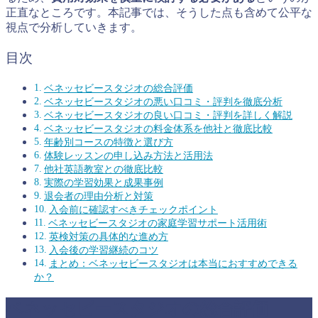
正直なところです。本記事では、そうした点も含めて公平な
視点で分析していきます。
目次
ベネッセビースタジオの総合評価
ベネッセビースタジオの悪い口コミ・評判を徹底分析
ベネッセビースタジオの良い口コミ・評判を詳しく解説
ベネッセビースタジオの料金体系を他社と徹底比較
年齢別コースの特徴と選び方
体験レッスンの申し込み方法と活用法
他社英語教室との徹底比較
実際の学習効果と成果事例
退会者の理由分析と対策
入会前に確認すべきチェックポイント
ベネッセビースタジオの家庭学習サポート活用術
英検対策の具体的な進め方
入会後の学習継続のコツ
まとめ：ベネッセビースタジオは本当におすすめできる
か？
ベネッセビースタジオの総合評価