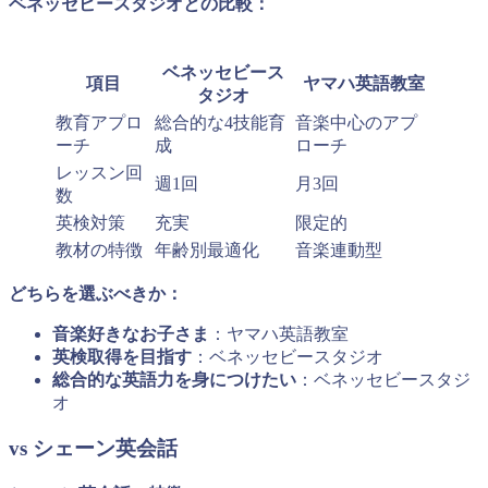
ベネッセビースタジオとの比較：
ベネッセビース
項目
ヤマハ英語教室
タジオ
教育アプロ
総合的な4技能育
音楽中心のアプ
ーチ
成
ローチ
レッスン回
週1回
月3回
数
英検対策
充実
限定的
教材の特徴
年齢別最適化
音楽連動型
どちらを選ぶべきか：
音楽好きなお子さま
：ヤマハ英語教室
英検取得を目指す
：ベネッセビースタジオ
総合的な英語力を身につけたい
：ベネッセビースタジ
オ
vs シェーン英会話