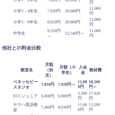
円
11,000
小学3・4年生
7,920円
20,980円
円
11,000
小学5・6年生
8,910円
20,980円
円
9,526円
11,000
中学生
12,540円～
円
～
他社との料金比較
月額
月額（小
入会
教室名
（幼
教材費
学生）
金
児）
ベネッセビー
11,00
18,500
7,810円
7,920円～
0円
円～
スタジオ
5,500
17,920
ECCジュニア
6,600円
6,600円
円
円
ヤマハ英語教
11,00
13,200
7,480円
8,030円
0円
円
室