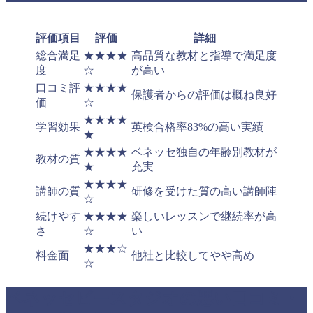
評価項目
評価
詳細
総合満足
★★★★
高品質な教材と指導で満足度
度
☆
が高い
口コミ評
★★★★
保護者からの評価は概ね良好
価
☆
★★★★
学習効果
英検合格率83%の高い実績
★
★★★★
ベネッセ独自の年齢別教材が
教材の質
★
充実
★★★★
講師の質
研修を受けた質の高い講師陣
☆
続けやす
★★★★
楽しいレッスンで継続率が高
さ
☆
い
★★★☆
料金面
他社と比較してやや高め
☆
ベネッセビースタジオの悪い口コミ・