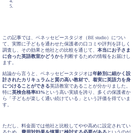
この記事では、ベネッセビースタジオ（BE studio）につい
て、実際に子どもを通わせた保護者の口コミや評判を詳しく
調査し、その効果と他社との比較を通じて、
本当にお子さま
に合った英語教室かどうか
を判断するための情報をお届けし
ます。
結論から言うと、ベネッセビースタジオは
年齢別に細かく設
計されたカリキュラムと質の高い教材で、着実に英語力を身
につけることができる
英語教室であることが分かりました。
特に
英検合格率83%
という高い実績を誇り、多くの保護者か
ら「子どもが楽しく通い続けている」という評価を得ていま
す。
ただし、料金面では他社と比較してやや高めに設定されてい
るため、
費用対効果を慎重に検討する必要がある
というのが