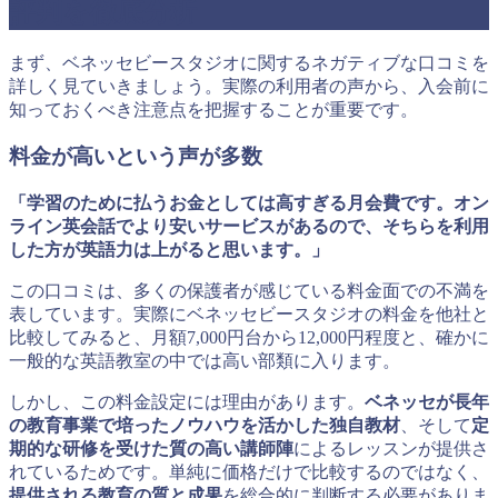
評判を徹底分析
まず、ベネッセビースタジオに関するネガティブな口コミを
詳しく見ていきましょう。実際の利用者の声から、入会前に
知っておくべき注意点を把握することが重要です。
料金が高いという声が多数
「学習のために払うお金としては高すぎる月会費です。オン
ライン英会話でより安いサービスがあるので、そちらを利用
した方が英語力は上がると思います。」
この口コミは、多くの保護者が感じている料金面での不満を
表しています。実際にベネッセビースタジオの料金を他社と
比較してみると、月額7,000円台から12,000円程度と、確かに
一般的な英語教室の中では高い部類に入ります。
しかし、この料金設定には理由があります。
ベネッセが長年
の教育事業で培ったノウハウを活かした独自教材
、そして
定
期的な研修を受けた質の高い講師陣
によるレッスンが提供さ
れているためです。単純に価格だけで比較するのではなく、
提供される教育の質と成果
を総合的に判断する必要がありま