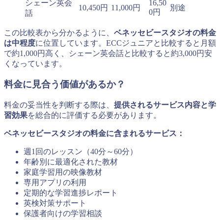
シェーン英会
16,50
10,450円
11,000円
別途
0円
話
この比較表から分かるように、
ベネッセビースタジオの料金
は中程度
に位置しています。ECCジュニアと比較すると月額
で約1,000円高く、シェーン英会話と比較すると約3,000円安
くなっています。
料金に見合う価値があるか？
料金の妥当性を判断する際は、
提供されるサービス内容と学
習効果
を総合的に評価する必要があります。
ベネッセビースタジオの料金に含まれるサービス：
週1回のレッスン（40分～60分）
年齢別に最適化された教材
家庭学習用の映像教材
専用アプリの利用
定期的な学習進捗レポート
英検対策サポート
保護者向けの学習相談