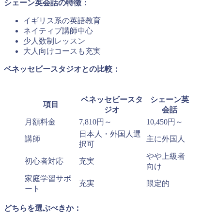
シェーン英会話の特徴：
イギリス系の英語教育
ネイティブ講師中心
少人数制レッスン
大人向けコースも充実
ベネッセビースタジオとの比較：
ベネッセビースタ
シェーン英
項目
ジオ
会話
月額料金
7,810円～
10,450円～
日本人・外国人選
講師
主に外国人
択可
やや上級者
初心者対応
充実
向け
家庭学習サポ
充実
限定的
ート
どちらを選ぶべきか：