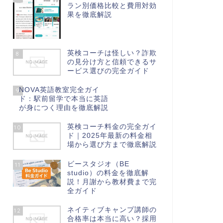
ラン別価格比較と費用対効
果を徹底解説
英検コーチは怪しい？詐欺
8
の見分け方と信頼できるサ
ービス選びの完全ガイド
NOVA英語教室完全ガイ
9
ド：駅前留学で本当に英語
が身につく理由を徹底解説
英検コーチ料金の完全ガイ
10
ド｜2025年最新の料金相
場から選び方まで徹底解説
ビースタジオ（BE
11
studio）の料金を徹底解
説！月謝から教材費まで完
全ガイド
ネイティブキャンプ講師の
12
合格率は本当に高い？採用