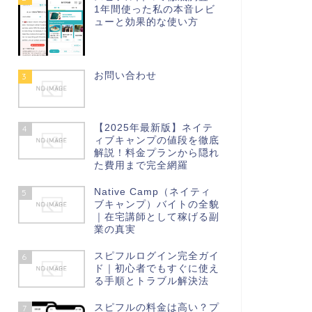
1年間使った私の本音レビ
ューと効果的な使い方
お問い合わせ
3
【2025年最新版】ネイテ
4
ィブキャンプの値段を徹底
解説！料金プランから隠れ
た費用まで完全網羅
Native Camp（ネイティ
5
ブキャンプ）バイトの全貌
｜在宅講師として稼げる副
業の真実
スピフルログイン完全ガイ
6
ド｜初心者でもすぐに使え
る手順とトラブル解決法
スピフルの料金は高い？プ
7