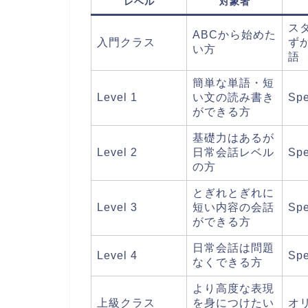
レベル
対象者
ス
ABCから始めた
入門クラス
ず
い方
語
簡単な単語・短
Level 1
い文の読み書き
Sp
ができる方
基礎力はあるが
Level 2
日常会話レベル
Sp
の方
とぎれとぎれに
Level 3
短い内容の会話
Sp
ができる方
日常会話は問題
Level 4
Sp
なくできる方
より高度な表現
上級クラス
を身につけたい
オ