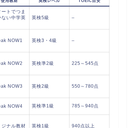
使用教材
英検レベル
TOEIC目安
タートでつま
かない中学英
英検5級
–
eak NOW1
英検3・4級
–
eak NOW2
英検準2級
225～545点
eak NOW3
英検2級
550～780点
英検準1級
785～940点
eak NOW4
リジナル教材
英検1級
940点以上