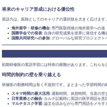
将来のキャリア形成における優位性
英語力は、医師としてのキャリアの選択肢を大きく広げます
海外留学・研修の機会
: 専門医取得後の海外留学への道
国際学会での発表
: 自身の研究成果を世界に発信する機
国際共同研究への参加
: グローバルな研究プロジェクト
研修医が直面する英語学習の課題とその
初期研修医の英語学習には特有の困難があります。これらを
時間的制約の壁を乗り越える
研修医の勤務時間は長く不規則です。まとまった学習時間の
スキマ時間の最大活用
: 通勤時間、休憩時間、当直の空
日常業務との融合
: カルテ記載時に英語の医学用語を意
マルチタスク学習
: 論文を読みながら専門用語をメモす