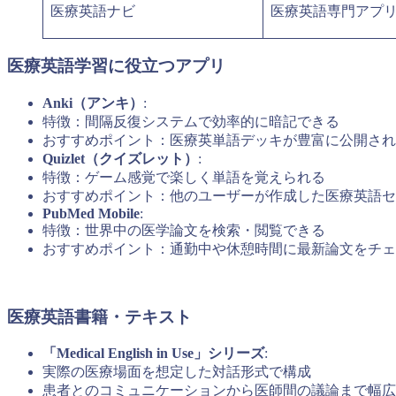
医療英語ナビ
医療英語専門アプ
医療英語学習に役立つアプリ
Anki（アンキ）
:
特徴：間隔反復システムで効率的に暗記できる
おすすめポイント：医療英単語デッキが豊富に公開され
Quizlet（クイズレット）
:
特徴：ゲーム感覚で楽しく単語を覚えられる
おすすめポイント：他のユーザーが作成した医療英語セ
PubMed Mobile
:
特徴：世界中の医学論文を検索・閲覧できる
おすすめポイント：通勤中や休憩時間に最新論文をチェ
医療英語書籍・テキスト
「Medical English in Use」シリーズ
:
実際の医療場面を想定した対話形式で構成
患者とのコミュニケーションから医師間の議論まで幅広