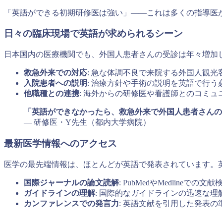
「英語ができる初期研修医は強い」——これは多くの指導医
日々の臨床現場で英語が求められるシーン
日本国内の医療機関でも、外国人患者さんの受診は年々増加
救急外来での対応
: 急な体調不良で来院する外国人観光
入院患者への説明
: 治療方針や手術の説明を英語で行う
他職種との連携
: 海外からの研修医や看護師とのコミュ
「英語ができなかったら、救急外来で外国人患者さんの
— 研修医・Y先生（都内大学病院）
最新医学情報へのアクセス
医学の最先端情報は、ほとんどが英語で発表されています。
国際ジャーナルの論文読解
: PubMedやMedlineでの
ガイドラインの理解
: 国際的なガイドラインの迅速な理
カンファレンスでの発言力
: 英語文献を引用した発表の