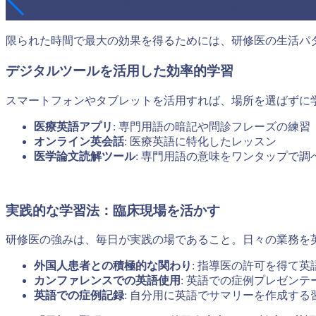
効率的な医療英語学習法：研修医向けア
限られた時間で最大の効果を得るためには、研修医の生活パ
デジタルツールを活用した効率的学習
スマートフォンやタブレットを活用すれば、場所を選ばずに
医療英語アプリ
: 専門用語の暗記や問診フレーズの練習
オンライン英会話
: 医療英語に特化したレッスン
医学論文読解ツール
: 専門用語の意味をワンタップで調
実践的な学習法：臨床現場を活かす
研修医の強みは、毎日が実践の場であること。日々の業務を
外国人患者との積極的な関わり
: 指導医の許可を得て
カンファレンスでの英語使用
: 英語での症例プレゼン
英語での症例記録
: 自分用に英語でサマリーを作成する