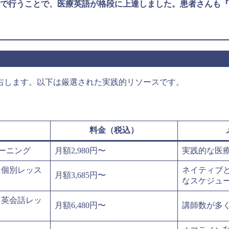
で行うことで、医療英語が格段に上達しました。患者さんも『
ソース
右します。以下は厳選された実践的リソースです。
料金（税込）
ーニング
月額2,980円〜
実践的な医
た個別レッス
ネイティブ
月額3,685円〜
なスケジュ
る英会話レッ
月額6,480円〜
講師数が多