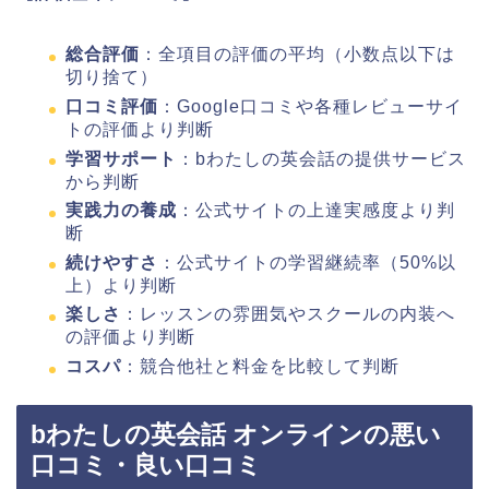
総合評価
：全項目の評価の平均（小数点以下は
切り捨て）
口コミ評価
：Google口コミや各種レビューサイ
トの評価より判断
学習サポート
：bわたしの英会話の提供サービス
から判断
実践力の養成
：公式サイトの上達実感度より判
断
続けやすさ
：公式サイトの学習継続率（50%以
上）より判断
楽しさ
：レッスンの雰囲気やスクールの内装へ
の評価より判断
コスパ
：競合他社と料金を比較して判断
bわたしの英会話 オンラインの悪い
口コミ・良い口コミ