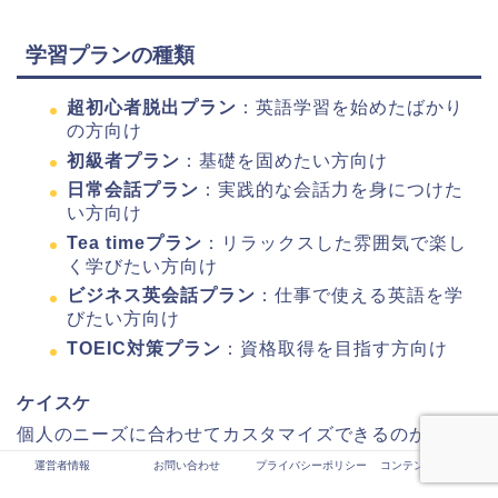
学習プランの種類
超初心者脱出プラン
：英語学習を始めたばかり
の方向け
初級者プラン
：基礎を固めたい方向け
日常会話プラン
：実践的な会話力を身につけた
い方向け
Tea timeプラン
：リラックスした雰囲気で楽し
く学びたい方向け
ビジネス英会話プラン
：仕事で使える英語を学
びたい方向け
TOEIC対策プラン
：資格取得を目指す方向け
ケイスケ
個人のニーズに合わせてカスタマイズできるのが、マ
ンツーマンレッスンの大きな魅力です。自分の目標に
運営者情報
お問い合わせ
プライバシーポリシー
コンテンツ制作ポリシ
ー
応じて、最適な学習プランを選択できます。