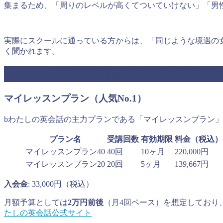
集まるため、「周りのレベルが高くてついていけない」「男
実際にスクールに通っている方からは、「同じような境遇の
く聞かれます。
bわたしの英会話 新宿校の料金プランと
マイレッスンプラン（人気No.1）
bわたしの英会話の主力プランである「マイレッスンプラン
プラン名
受講回数
有効期限
料金（税込）
マイレッスンプラン40
40回
10ヶ月
220,000円
マイレッスンプラン20
20回
5ヶ月
139,667円
入会金
: 33,000円（税込）
月額予算としては
2万円前後
（月4回ペース）を想定しており
たしの英会話公式サイト