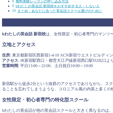
無料体験レッスンの申し込み方法
bわたしの英会話 新宿校をおすすめする人・しない人
まとめ：あなたに合った英会話スクール選びのために
bわたしの英会話 新宿校の基本情報と特
bわたしの英会話 新宿校
は、女性限定・初心者専門のマンツ
立地とアクセス
住所
: 東京都新宿区西新宿1-4-10 ACN新宿ウエストビルディン
アクセス
: JR新宿駅西口・都営大江戸線新宿西口駅D2出口よ
営業時間
: 平日13:00～22:00、土日祝日10:00～19:00
新宿駅から徒歩2分という抜群のアクセスでありながら、スクー
ることを忘れてしまうような、コロニアル風の内装と多くの
女性限定・初心者専門の特化型スクール
bわたしの英会話が他の英会話スクールと大きく異なるのは、