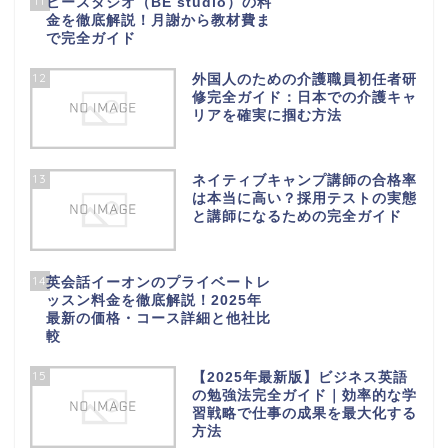
11
ビースタジオ（BE studio）の料
金を徹底解説！月謝から教材費ま
で完全ガイド
12
外国人のための介護職員初任者研
修完全ガイド：日本での介護キャ
リアを確実に掴む方法
13
ネイティブキャンプ講師の合格率
は本当に高い？採用テストの実態
と講師になるための完全ガイド
14
英会話イーオンのプライベートレ
ッスン料金を徹底解説！2025年
最新の価格・コース詳細と他社比
較
15
【2025年最新版】ビジネス英語
の勉強法完全ガイド｜効率的な学
習戦略で仕事の成果を最大化する
方法