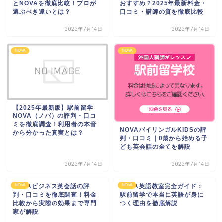
とNOVAを徹底比較！プロが
おすすめ？2025年最新料金・
選ぶべき違いとは？
口コミ・講師の質を徹底比較
2025年7月14日
2025年7月14日
NOVA
NOVA
【2025年最新版】駅前留学
NOVA（ノバ）の評判・口コ
ミを徹底調査！利用者の本音
NOVAバイリンガルKIDSの評
から分かった真実とは？
判・口コミ｜0歳から始める子
ども英会話の全てを解説
2025年7月14日
2025年7月14日
NOVAビジネス英会話の評
NOVA
NOVA英語教室完全ガイド：
NOVA
判・口コミを徹底調査！料金
駅前留学で本当に英語が身に
比較から実際の効果まで専門
つく理由を徹底解説
家が解説