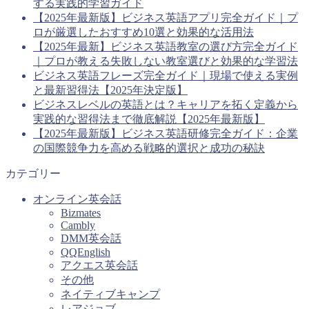
する実践的学習ガイド
【2025年最新版】ビジネス英語アプリ完全ガイド｜プ
ロが厳選したおすすめ10選と効果的な活用法
【2025年最新】ビジネス英語教室の選び方完全ガイド
｜プロが教える失敗しない教室選びと効果的な学習法
ビジネス英語フレーズ完全ガイド｜現場で使える実例
と最新習得法【2025年決定版】
ビジネスレベルの英語とは？キャリアを拓く定義から
実践的な習得法まで徹底解説【2025年最新版】
【2025年最新版】ビジネス英語研修完全ガイド：企業
の国際競争力を高める戦略的選択と成功の秘訣
カテゴリー
オンライン英会話
Bizmates
Cambly
DMM英会話
QQEnglish
アクエス英会話
その他
ネイティブキャンプ
レアジョブ