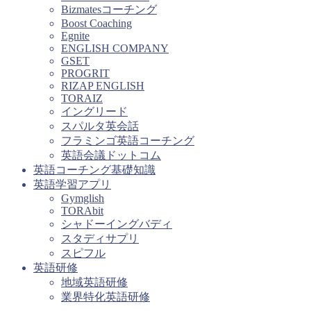
Bizmatesコーチング
Boost Coaching
Egnite
ENGLISH COMPANY
GSET
PROGRIT
RIZAP ENGLISH
TORAIZ
イングリード
スパルタ英会話
フラミンゴ英語コーチング
英語会議ドットコム
英語コーチング基礎知識
英語学習アプリ
Gymglish
TORAbit
シャドーイングバディ
スタディサプリ
スピフル
英語研修
地域英語研修
業界特化英語研修