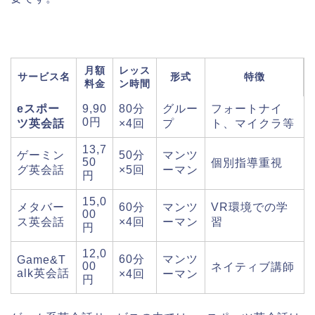
月額
レッス
サービス名
形式
特徴
料金
ン時間
eスポー
9,90
80分
グルー
フォートナイ
0円
ツ英会話
×4回
プ
ト、マイクラ等
13,7
ゲーミン
50分
マンツ
50
個別指導重視
グ英会話
×5回
ーマン
円
15,0
メタバー
60分
マンツ
VR環境での学
00
ス英会話
×4回
ーマン
習
円
12,0
60分
マンツ
Game&T
00
ネイティブ講師
alk英会話
×4回
ーマン
円