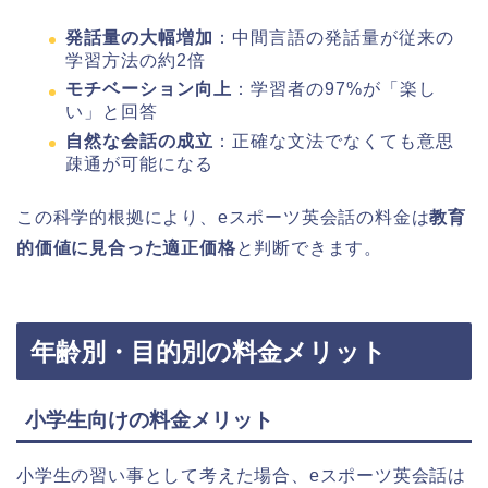
発話量の大幅増加
：中間言語の発話量が従来の
学習方法の約2倍
モチベーション向上
：学習者の97%が「楽し
い」と回答
自然な会話の成立
：正確な文法でなくても意思
疎通が可能になる
この科学的根拠により、eスポーツ英会話の料金は
教育
的価値に見合った適正価格
と判断できます。
年齢別・目的別の料金メリット
小学生向けの料金メリット
小学生の習い事として考えた場合、eスポーツ英会話は