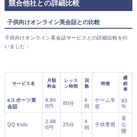
競合他社との詳細比較
子供向けオンライン英会話との比較
子供向けオンライン英会話サービスとの詳細比較を行
いました：
継
月額
レッス
回
サービス名
特徴
続
料金
ン時間
数
率
eスポーツ英
9,90
4
ゲーム学
93
80分
0円
回
%
会話
習
非
2,98
4
QQ Kids
25分
子供専用
公
0円
回
開