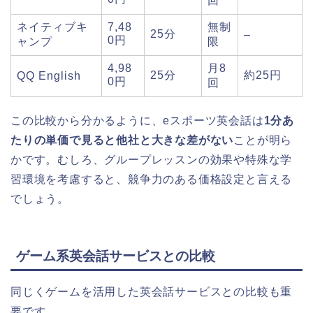
回
ネイティブキ
7,48
無制
25分
–
0円
ャンプ
限
4,98
月8
25分
約25円
QQ English
0円
回
この比較から分かるように、eスポーツ英会話は
1分あ
たりの単価で見ると他社と大きな差がない
ことが明ら
かです。むしろ、グループレッスンの効果や特殊な学
習環境を考慮すると、競争力のある価格設定と言える
でしょう。
ゲーム系英会話サービスとの比較
同じくゲームを活用した英会話サービスとの比較も重
要です。