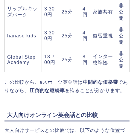
非
リップルキッ
3,30
4
25分
家族共有
公
0円
回
ズパーク
開
非
3,30
4
hanaso kids
25分
復習重視
公
0円
回
開
非
インター
18,7
8
Global Step
25分
公
Academy
00円
回
校準拠
開
この比較から、eスポーツ英会話は
中間的な価格帯
であ
りながら、
圧倒的な継続率
を誇ることが分かります。
大人向けオンライン英会話との比較
大人向けサービスとの比較では、以下のような位置づ