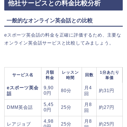
他社サービスとの料金比較分析
一般的なオンライン英会話との比較
eスポーツ英会話の料金を正確に評価するため、主要な
オンライン英会話サービスと比較してみましょう。
月額
レッスン
1分あたり
サービス名
回数
料金
時間
単価
eスポーツ英会
9,90
月4
80分
約31円
0円
話
回
5,45
月8
DMM英会話
25分
約27円
0円
回
4,98
月8
レアジョブ
25分
約25円
0円