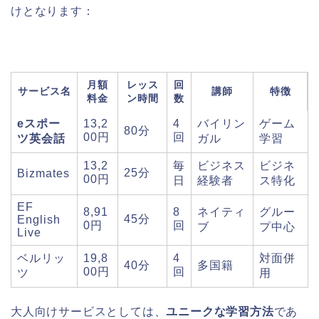
けとなります：
月額
レッス
回
サービス名
講師
特徴
料金
ン時間
数
eスポー
13,2
4
バイリン
ゲーム
80分
00円
回
ツ英会話
ガル
学習
13,2
毎
ビジネス
ビジネ
25分
Bizmates
00円
日
経験者
ス特化
EF
8,91
8
ネイティ
グルー
45分
English
0円
回
ブ
プ中心
Live
ベルリッ
19,8
4
対面併
40分
多国籍
00円
回
ツ
用
大人向けサービスとしては、
ユニークな学習方法
であ