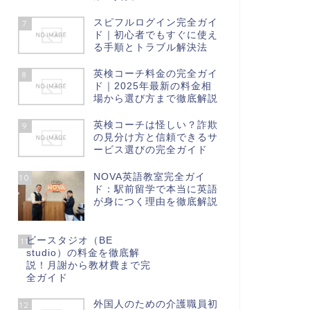
スピフルログイン完全ガイ
7
ド｜初心者でもすぐに使え
る手順とトラブル解決法
英検コーチ料金の完全ガイ
8
ド｜2025年最新の料金相
場から選び方まで徹底解説
英検コーチは怪しい？詐欺
9
の見分け方と信頼できるサ
ービス選びの完全ガイド
NOVA英語教室完全ガイ
10
ド：駅前留学で本当に英語
が身につく理由を徹底解説
ビースタジオ（BE
11
studio）の料金を徹底解
説！月謝から教材費まで完
全ガイド
外国人のための介護職員初
12