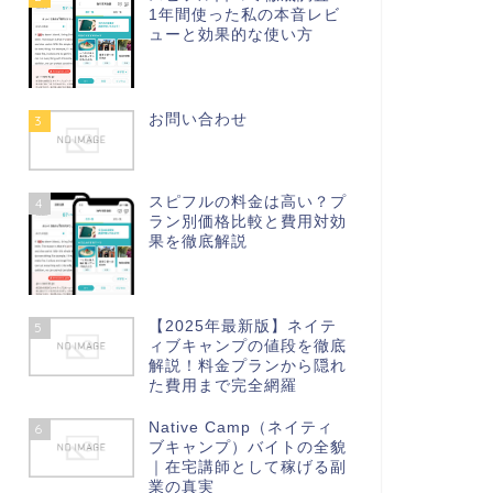
1年間使った私の本音レビ
ューと効果的な使い方
お問い合わせ
3
スピフルの料金は高い？プ
4
ラン別価格比較と費用対効
果を徹底解説
【2025年最新版】ネイテ
5
ィブキャンプの値段を徹底
解説！料金プランから隠れ
た費用まで完全網羅
Native Camp（ネイティ
6
ブキャンプ）バイトの全貌
｜在宅講師として稼げる副
業の真実