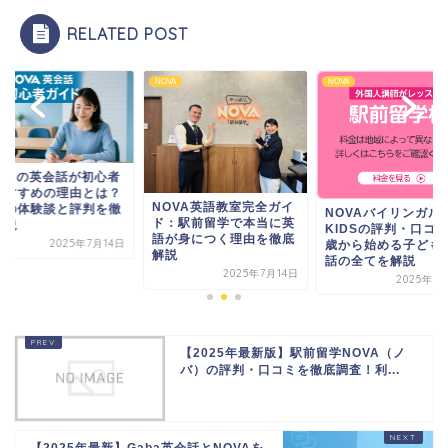
RELATED POST
A
NOVA
NOVA
OVAの英会話が初心者
おすすめの理由とは？
NOVA英語教室完全ガイ
際の体験談と評判を徹
NOVAバイリンガル
ド：駅前留学で本当に英
解説
KIDSの評判・口コミ
語が身につく理由を徹底
2025年7月14日
歳から始める子ども
解説
話の全てを解説
2025年7月14日
2025年7
【2025年最新版】駅前留学NOVA（ノ
バ）の評判・口コミを徹底調査！利...