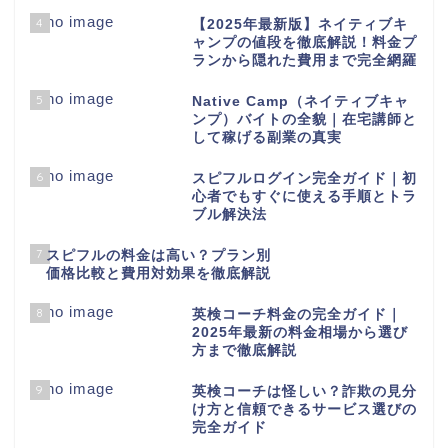
4
【2025年最新版】ネイティブキ
ャンプの値段を徹底解説！料金プ
ランから隠れた費用まで完全網羅
5
Native Camp（ネイティブキャ
ンプ）バイトの全貌｜在宅講師と
して稼げる副業の真実
6
スピフルログイン完全ガイド｜初
心者でもすぐに使える手順とトラ
ブル解決法
7
スピフルの料金は高い？プラン別
価格比較と費用対効果を徹底解説
8
英検コーチ料金の完全ガイド｜
2025年最新の料金相場から選び
方まで徹底解説
9
英検コーチは怪しい？詐欺の見分
け方と信頼できるサービス選びの
完全ガイド