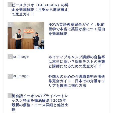
10
ビースタジオ（BE studio）の料
金を徹底解説！月謝から教材費ま
で完全ガイド
11
NOVA英語教室完全ガイド：駅前
留学で本当に英語が身につく理由
を徹底解説
12
ネイティブキャンプ講師の合格率
は本当に高い？採用テストの実態
と講師になるための完全ガイド
13
外国人のための介護職員初任者研
修完全ガイド：日本での介護キャ
リアを確実に掴む方法
14
英会話イーオンのプライベートレ
ッスン料金を徹底解説！2025年
最新の価格・コース詳細と他社比
較