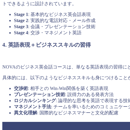
トできるように設計されています。
Stage 1
: 基本的なビジネス英会話表現
Stage 2
: 実践的な電話対応・メール作成
Stage 3
: 会議・プレゼンテーション技術
Stage 4
: 交渉・マネジメント英語
4. 英語表現＋ビジネススキルの習得
NOVAのビジネス英会話コースは、単なる英語表現の習得に
具体的には、以下のようなビジネススキルも身につけること
交渉術
: 相手との Win-Win関係を築く英語表現
プレゼンテーション技術
: 説得力のある発表方法
ロジカルシンキング
: 論理的な思考を英語で表現する技
マネジメント手法
: チームを率いるためのコミュニケー
異文化理解
: 国際的なビジネスマナーと文化的配慮
料金比較：NOVAビジネス英会話は本