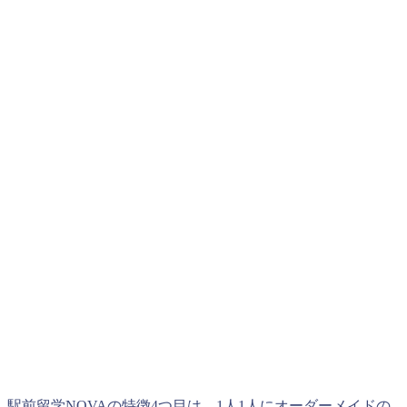
駅前留学NOVAの特徴4つ目は、1人1人にオーダーメイドの