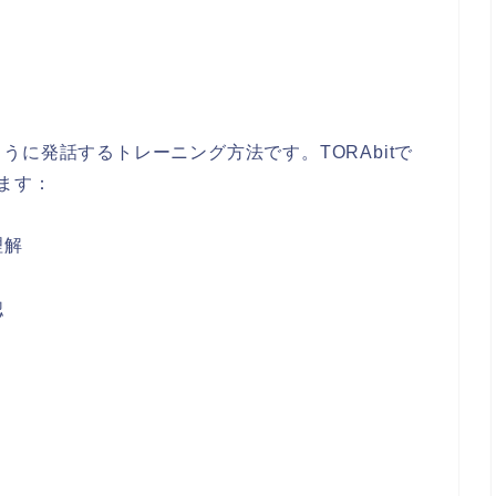
に発話するトレーニング方法です。TORAbitで
ます：
理解
く
認