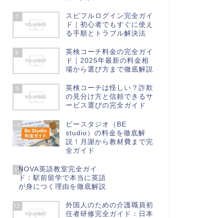
スピフルログイン完全ガイ
7
ド｜初心者でもすぐに使え
る手順とトラブル解決法
英検コーチ料金の完全ガイ
8
ド｜2025年最新の料金相
場から選び方まで徹底解説
英検コーチは怪しい？詐欺
9
の見分け方と信頼できるサ
ービス選びの完全ガイド
ビースタジオ（BE
10
studio）の料金を徹底解
説！月謝から教材費まで完
全ガイド
NOVA英語教室完全ガイ
11
ド：駅前留学で本当に英語
が身につく理由を徹底解説
外国人のための介護職員初
12
任者研修完全ガイド：日本