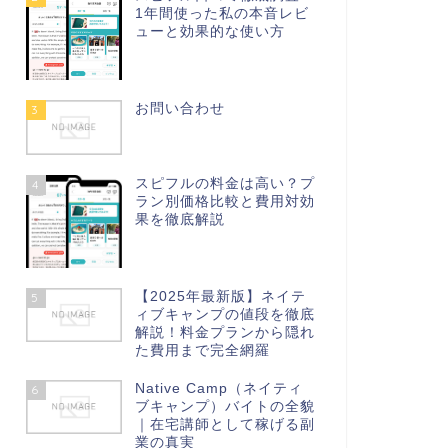
1年間使った私の本音レビ
ューと効果的な使い方
お問い合わせ
3
スピフルの料金は高い？プ
4
ラン別価格比較と費用対効
果を徹底解説
【2025年最新版】ネイテ
5
ィブキャンプの値段を徹底
解説！料金プランから隠れ
た費用まで完全網羅
Native Camp（ネイティ
6
ブキャンプ）バイトの全貌
｜在宅講師として稼げる副
業の真実