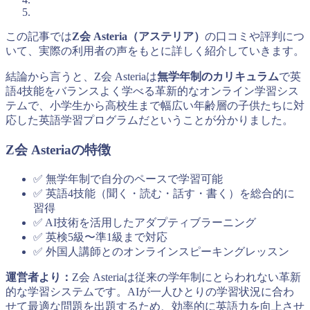
この記事では
Z会 Asteria（アステリア）
の口コミや評判につ
いて、実際の利用者の声をもとに詳しく紹介していきます。
結論から言うと、Z会 Asteriaは
無学年制のカリキュラム
で英
語4技能をバランスよく学べる革新的なオンライン学習シス
テムで、小学生から高校生まで幅広い年齢層の子供たちに対
応した英語学習プログラムだということが分かりました。
Z会 Asteriaの特徴
✅ 無学年制で自分のペースで学習可能
✅ 英語4技能（聞く・読む・話す・書く）を総合的に
習得
✅ AI技術を活用したアダプティブラーニング
✅ 英検5級〜準1級まで対応
✅ 外国人講師とのオンラインスピーキングレッスン
運営者より：
Z会 Asteriaは従来の学年制にとらわれない革新
的な学習システムです。AIが一人ひとりの学習状況に合わ
せて最適な問題を出題するため、効率的に英語力を向上させ