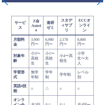
スタデ
ECCオ
Z会
サービ
進研
ィサプ
ンライ
Asteri
ス
ゼミ
a
リ
ン
月額料
3,900
6,980
2,178
8,800
円〜
円〜
円〜
円〜
金
小3〜
小1〜
小学
対象年
小4〜高
高校
高校
生〜大
齢
校生
生
生
人
学習形
無学
学年
レベル
学年制
式
年制
制
別
英語4技
△
○
○
○
能
オンラ
イン会
月2回
なし
なし
月4回〜