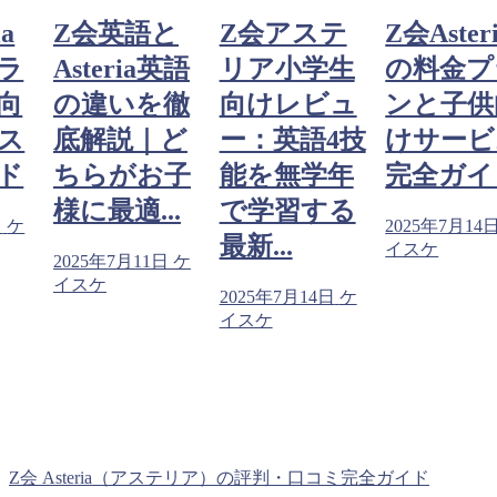
ia
Z会英語と
Z会アステ
Z会Aster
ラ
Asteria英語
リア小学生
の料金プ
向
の違いを徹
向けレビュ
ンと子供
ス
底解説｜ど
ー：英語4技
けサービ
ド
ちらがお子
能を無学年
完全ガイ
様に最適...
で学習する
日
ケ
2025年7月14
最新...
イスケ
2025年7月11日
ケ
イスケ
2025年7月14日
ケ
イスケ
Z会 Asteria（アステリア）の評判・口コミ完全ガイド