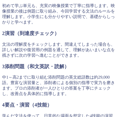
初めて学ぶ単元も、充実の映像授業で丁寧に指導します。映
像授業の後は例題に取り組み、今回学習する文法のルールを
理解します。小学生にも分かりやすい説明で、基礎からしっ
かりと学べます。
2
演習（到達度チェック）
文法の理解度をチェックします。間違えてしまった場合も、
詳しい解説や復習用の例題を通して、理解があいまいな点を
残さずに次の学習へ進むことができます。
3
添削問題（和文英訳・読解）
中1～高2までに取り組む添削問題の英文総語数は約29,000
語。豊富な演習量と、添削者による個別の指導で実力を磨き
ます。プロの添削者が一人ひとりの答案を丁寧にチェック
し、改善点を具体的に指導します。
4
要点・演習（4技能）
学んだ文法を使って、日常的な場面を想定した4技能の演習