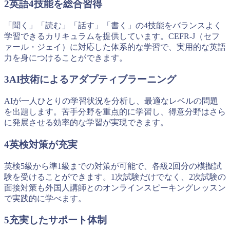
2
英語4技能を総合習得
「聞く」「読む」「話す」「書く」の4技能をバランスよく
学習できるカリキュラムを提供しています。CEFR-J（セフ
ァール・ジェイ）に対応した体系的な学習で、実用的な英語
力を身につけることができます。
3
AI技術によるアダプティブラーニング
AIが一人ひとりの学習状況を分析し、最適なレベルの問題
を出題します。苦手分野を重点的に学習し、得意分野はさら
に発展させる効率的な学習が実現できます。
4
英検対策が充実
英検5級から準1級までの対策が可能で、各級2回分の模擬試
験を受けることができます。1次試験だけでなく、2次試験の
面接対策も外国人講師とのオンラインスピーキングレッスン
で実践的に学べます。
5
充実したサポート体制