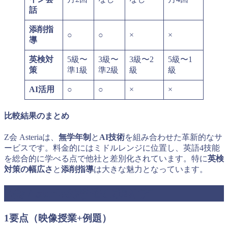
話
添削指
○
○
×
×
導
英検対
5級〜
3級〜
3級〜2
5級〜1
策
準1級
準2級
級
級
AI活用
○
○
×
×
比較結果のまとめ
Z会 Asteriaは、
無学年制
と
AI技術
を組み合わせた革新的なサ
ービスです。料金的にはミドルレンジに位置し、英語4技能
を総合的に学べる点で他社と差別化されています。特に
英検
対策の幅広さ
と
添削指導
は大きな魅力となっています。
Z会 Asteriaの学習の進め方
1
要点（映像授業+例題）