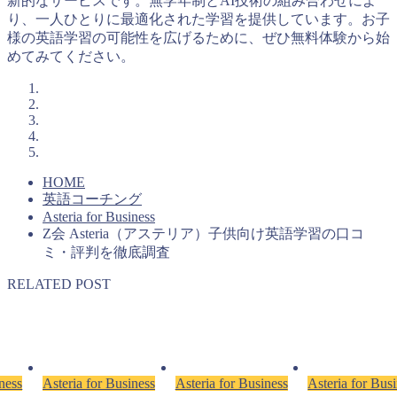
新的なサービスです。無学年制とAI技術の組み合わせによ
り、一人ひとりに最適化された学習を提供しています。お子
様の英語学習の可能性を広げるために、ぜひ無料体験から始
めてみてください。
HOME
英語コーチング
Asteria for Business
Z会 Asteria（アステリア）子供向け英語学習の口コ
ミ・評判を徹底調査
RELATED POST
ness
Asteria for Business
Asteria for Business
Asteria for Bus