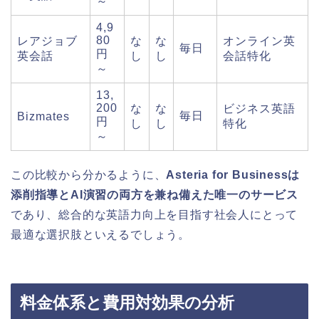
～
4,9
80
レアジョブ
な
な
オンライン英
毎日
円
英会話
し
し
会話特化
～
13,
200
な
な
ビジネス英語
毎日
Bizmates
円
し
し
特化
～
この比較から分かるように、
Asteria for Businessは
添削指導とAI演習の両方を兼ね備えた唯一のサービス
であり、総合的な英語力向上を目指す社会人にとって
最適な選択肢といえるでしょう。
料金体系と費用対効果の分析