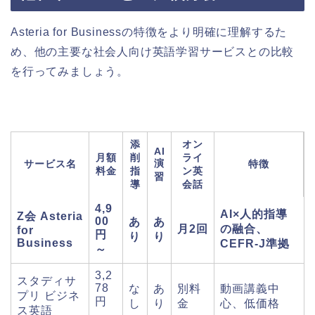
Asteria for Businessの特徴をより明確に理解するた
め、他の主要な社会人向け英語学習サービスとの比較
を行ってみましょう。
添
オン
AI
月額
削
ライ
演
サービス名
特徴
料金
指
ン英
習
導
会話
4,9
AI×人的指導
Z会 Asteria
00
あ
あ
月2回
の融合、
for
円
り
り
Business
CEFR-J準拠
～
3,2
スタディサ
78
な
あ
別料
動画講義中
プリ ビジネ
円
し
り
金
心、低価格
ス英語