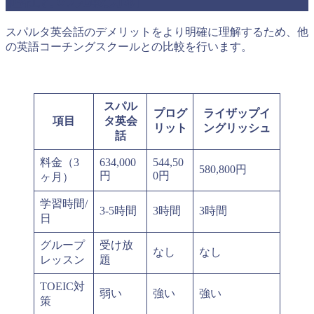
他社との比較分析
スパルタ英会話のデメリットをより明確に理解するため、他
の英語コーチングスクールとの比較を行います。
スパル
プログ
ライザップイ
項目
タ英会
リット
ングリッシュ
話
料金（3
634,000
544,50
580,800円
円
0円
ヶ月）
学習時間/
3-5時間
3時間
3時間
日
グループ
受け放
なし
なし
レッスン
題
TOEIC対
弱い
強い
強い
策