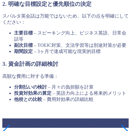
2. 明確な目標設定と優先順位の決定
スパルタ英会話は万能ではないため、以下の点を明確にして
ください：
主要目標
– スピーキング向上、ビジネス英語、日常会
話等
副次目標
– TOEIC対策、文法学習等は別途対策が必要
期間設定
– 3ヶ月で達成可能な現実的目標
3. 資金計画の詳細検討
高額な費用に対する準備：
分割払いの検討
– 月々の負担額を計算
投資対効果の算定
– 英語力向上による将来的メリット
他校との比較
– 費用対効果の詳細比較
より適した英語学習方法の提案