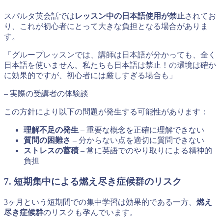
スパルタ英会話では
レッスン中の日本語使用が禁止
されてお
り、これが初心者にとって大きな負担となる場合がありま
す。
「グループレッスンでは、講師は日本語が分かっても、全く
日本語を使いません。私たちも日本語は禁止！の環境は確か
に効果的ですが、初心者には厳しすぎる場合も」
– 実際の受講者の体験談
この方針により以下の問題が発生する可能性があります：
理解不足の発生
– 重要な概念を正確に理解できない
質問の困難さ
– 分からない点を適切に質問できない
ストレスの蓄積
– 常に英語でのやり取りによる精神的
負担
7. 短期集中による燃え尽き症候群のリスク
3ヶ月という短期間での集中学習は効果的である一方、
燃え
尽き症候群
のリスクも孕んでいます。