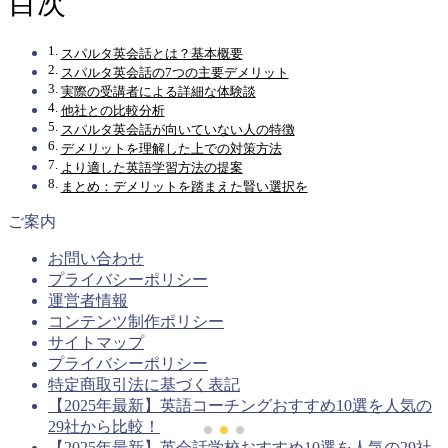
目次
スパルタ英会話とは？基本概要
スパルタ英会話の7つの主要デメリット
実際の受講者による詳細な体験談
他社との比較分析
スパルタ英会話が向いていない人の特徴
デメリットを理解した上での対策方法
より適した英語学習方法の提案
まとめ：デメリットを踏まえた賢い選択を
ご案内
お問い合わせ
プライバシーポリシー
運営者情報
コンテンツ制作ポリシー
サイトマップ
プライバシーポリシー
特定商取引法に基づく表記
【2025年最新】英語コーチングおすすめ10選を人気の
29社から比較！
【2025年最新】英会話学校おすすめ10選を人気の29社