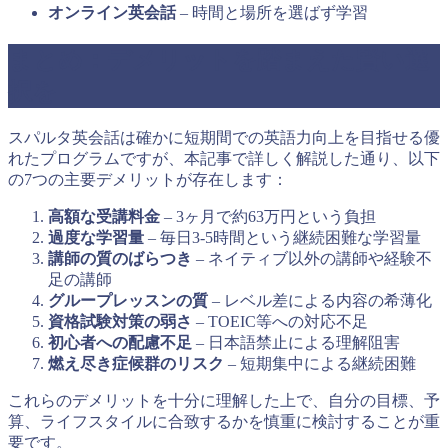
オンライン英会話
– 時間と場所を選ばず学習
まとめ：デメリットを踏まえた賢い選
択を
スパルタ英会話は確かに短期間での英語力向上を目指せる優
れたプログラムですが、本記事で詳しく解説した通り、以下
の7つの主要デメリットが存在します：
高額な受講料金
– 3ヶ月で約63万円という負担
過度な学習量
– 毎日3-5時間という継続困難な学習量
講師の質のばらつき
– ネイティブ以外の講師や経験不
足の講師
グループレッスンの質
– レベル差による内容の希薄化
資格試験対策の弱さ
– TOEIC等への対応不足
初心者への配慮不足
– 日本語禁止による理解阻害
燃え尽き症候群のリスク
– 短期集中による継続困難
これらのデメリットを十分に理解した上で、自分の目標、予
算、ライフスタイルに合致するかを慎重に検討することが重
要です。