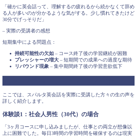
「確かに英会話って、理解するの疲れるから続かなくて辞め
る人が多いのが分かるような気がする。少し慣れてきたけど
30分でげっそりだ」
– 実際の受講者の感想
短期集中による問題点：
持続可能性の欠如
– コース終了後の学習継続が困難
プレッシャーの増大
– 短期間での成果への過度な期待
リバウンド現象
– 集中期間終了後の学習意欲低下
実際の受講者による詳細な体験談
ここでは、スパルタ英会話を実際に受講した方々の生の声を
詳しく紹介します。
体験談1：社会人男性（30代）の場合
「3ヶ月コースに申し込みましたが、仕事との両立が想像以
上に困難でした。毎日3時間の学習時間を確保するのは現実