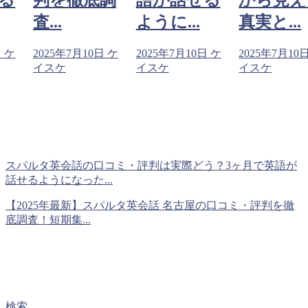
ように...
真実と...
査...
日
ケ
2025年7月10日
ケ
2025年7月10日
ケ
2025年7月10
イスケ
イスケ
イスケ
スパルタ英会話の口コミ・評判は実際どう？3ヶ月で英語が
話せるようになった...
【2025年最新】スパルタ英会話 名古屋の口コミ・評判を徹
底調査！短期集...
検索