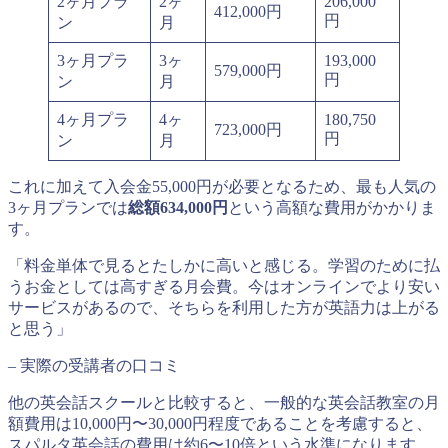
2ヶ月プラ
2ヶ
206,000
412,000円
円
ン
月
3ヶ月プラ
3ヶ
193,000
579,000円
円
ン
月
4ヶ月プラ
4ヶ
180,750
723,000円
円
ン
月
これに加えて入会金55,000円が必要となるため、最も人気の
3ヶ月プランでは
総額634,000円
という高額な費用がかかりま
す。
「料金単体で見るとたしかに高いと感じる。学習のために払
うお金としては高すぎる月会費。今はオンラインでより安い
サービスがあるので、そちらを利用した方が英語力は上がる
と思う」
– 実際の受講者の口コミ
他の英会話スクールと比較すると、一般的な英会話教室の月
額費用は10,000円〜30,000円程度であることを考慮すると、
スパルタ英会話の費用は約6〜10倍という水準になります。