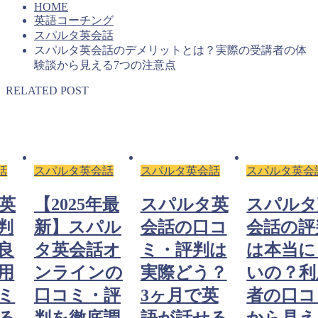
HOME
英語コーチング
スパルタ英会話
スパルタ英会話のデメリットとは？実際の受講者の体
験談から見える7つの注意点
RELATED POST
話
スパルタ英会話
スパルタ英会話
スパルタ英会
年最
スパルタ英
スパルタ英
【2025
ル
会話の口コ
会話の評判
新】ス
オ
ミ・評判は
は本当に良
タ英会話
ンの
実際どう？
いの？利用
ンライ
評
3ヶ月で英
者の口コミ
口コミ・
調
語が話せる
から見える
判を徹底