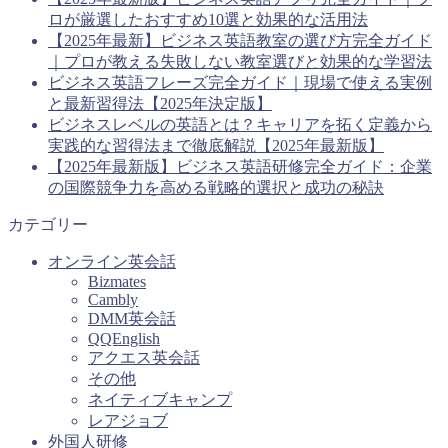
ロが厳選したおすすめ10選と効果的な活用法
【2025年最新】ビジネス英語教室の選び方完全ガイド
｜プロが教える失敗しない教室選びと効果的な学習法
ビジネス英語フレーズ完全ガイド｜現場で使える実例
と最新習得法【2025年決定版】
ビジネスレベルの英語とは？キャリアを拓く定義から
実践的な習得法まで徹底解説【2025年最新版】
【2025年最新版】ビジネス英語研修完全ガイド：企業
の国際競争力を高める戦略的選択と成功の秘訣
カテゴリー
オンライン英会話
Bizmates
Cambly
DMM英会話
QQEnglish
アクエス英会話
その他
ネイティブキャンプ
レアジョブ
外国人研修