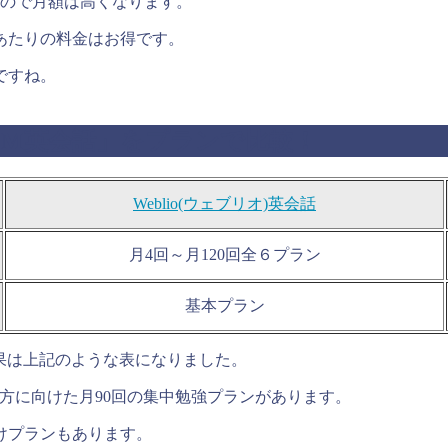
いので月額は高くなります。
あたりの料金はお得です。
ですね。
「DMM英会話」をプランで比較！
Weblio(ウェブリオ)英会話
月4回～月120回全６プラン
基本プラン
較結果は上記のような表になりました。
たい方に向けた月90回の集中勉強プランがあります。
けプランもあります。