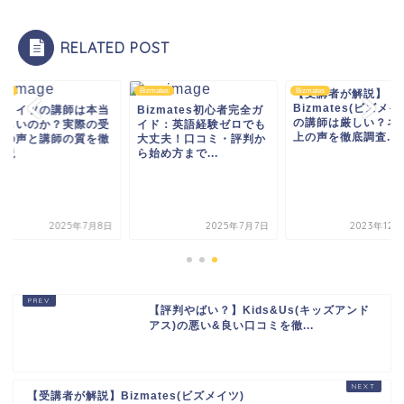
RELATED POST
ates
Bizmates
Bizmates
【受講者が解説】
Bizmates(ビズメイ
ズメイツの講師は本当
Bizmates初心者完全ガ
の講師は厳しい？ネ
厳しいのか？実際の受
イド：英語経験ゼロでも
上の声を徹底調査...
生の声と講師の質を徹
大丈夫！口コミ・評判か
解説
ら始め方まで...
2025年7月8日
2025年7月7日
2023年12
【評判やばい？】Kids&Us(キッズアンド
アス)の悪い&良い口コミを徹...
【受講者が解説】Bizmates(ビズメイツ)